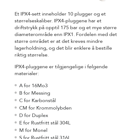
Et IPX4-sett inneholder 10 plugger og et
størrelseskaliber. IPX4-pluggene har et
driftstrykk på opptil 175 bar og et mye større
diameterområde enn IPX1. Fordelen med det
større området er at det kreves mindre
lagerholdning, og det blir enklere å bestille
riktig størrelse.
IPX4-pluggene er tilgjengelige i følgende
materialer:
A for 16Mo3
B for Messing
C for Karbonstål
CM for Krommolybden
D for Duplex
E for Rustfritt stål 304L
M for Monel
S for Rustfritt stål 316L